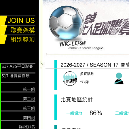
參賽隊數
•53 隊
86%