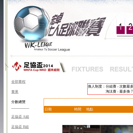
全部賽程
換人制度：分組賽 - 次數最多
換人制度：
淘汰賽 - 最多換
賽果
分數總覽
__________
日期
時間
地點
足協盃 A組
足協盃 B組