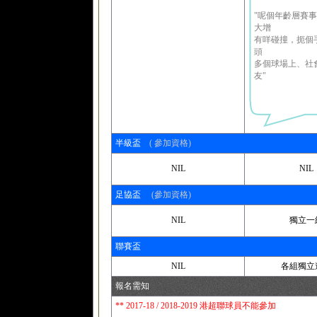
"呢個年齡層賽
大增
有咩碰撞，扼個
頭
多個球場上、社
友"
半級盃
( 參加資格)
NIL
NIL
足協盃
(參加資格)
NIL
獨立一
聯賽盃
NIL
各組獨立
報名需知
** 2017-18 / 2018-2019 港超聯球員不能參加