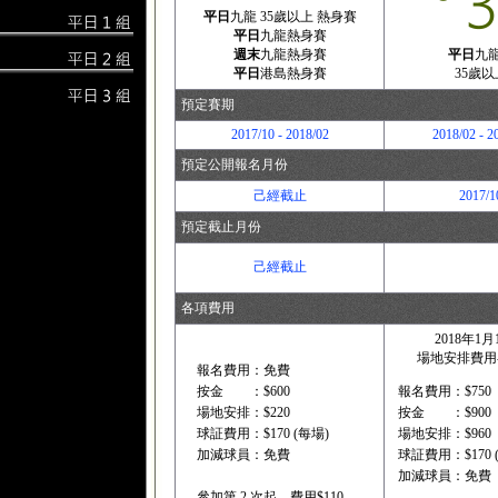
平日
九龍 35歲以上 熱身賽
平日
九龍熱身賽
週末
九龍熱身賽
平日
九
平日
港島熱身賽
35歲以
預定賽期
2017/10 - 2018/02
2018/02 - 2
預定公開報名月份
己經截止
2017/1
預定截止月份
第一階段報
己經截止
第二階
各項費用
2018年1
場地安排費用->
報名費用：免費
按金 ：$600
報名費用：$750
場地安排：$220
按金 ：$900
球証費用：$170 (每場)
場地安排：$960
加減球員：免費
球証費用：$170 
加減球員：免費
參加第 2 次起，費用$110