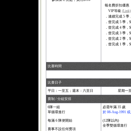
報名費折扣優惠
VIP等級
(Link)
．連續完成 5 季
．曾完成 5 季，$
．曾完成 4 季，$
．曾完成 3 季，$
．曾完成 2 季，$
．曾完成 1 季，$
比賽時間
比賽日子
平日：一至五；週末：六至日
星期一
賽制 / 分組安排
6隊一組
必需年滿 35 歲
單循環進行
於 08-Aug-199
每滿 6 隊便開始
(12隊以內)
全季雙循環進行
賽事不設任何獎項