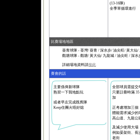
(13-16隊)
全季單循環進行
比賽場地地區
葵青球隊 - 荃灣/ 葵青 / 深水步/ 油尖旺/ 黃大仙/ 
觀塘球隊 - 觀塘/ 黃大仙/ 九龍城 / 油尖旺 / 深水
詳細場地資料請
按此
賽會的話
主要係俾新球隊
全部球員需提交
熟習一下我地點玩
只要註冊時滿 35
加
或者早左完成既舊隊
Keep住團火唔好熄
正考慮增加三個
體能需求減少的
高山道、九龍公
及減少使用大場
例如晏架街、長
老街