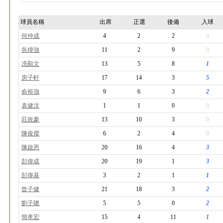
球員名稱
出席
正選
後備
入球
何仲成
4
2
2
0
吳煒強
11
2
9
0
冼顯文
13
5
8
1
房子軒
17
14
3
5
俞裕強
9
6
3
2
袁健汶
1
1
0
0
莊政豪
13
10
3
0
陳俊傑
6
2
4
0
陳啟恩
20
16
4
3
彭偉成
20
19
1
3
彭偉基
3
2
1
1
曾子健
21
18
3
2
劉子聰
5
5
0
2
簡孝宏
15
4
11
1