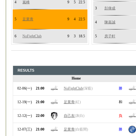
4
嵐峰
9
5
22.5
3
彭偉成
5
足業青
9
4
22.5
4
陳嘉誠
6
NoFightClub
9
3
18.5
5
房子軒
RESULTS
Home
02-06(一)
21:00
NoFightClub
(深藍)
勝
12-19(一)
21:00
足業青
(紅)
和
12-12(一)
22:00
自己友
(灰白)
負
12-07(三)
21:00
足業青
(白藍間)
勝