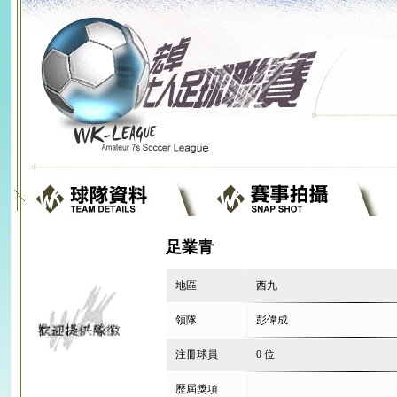
足業青
地區
西九
領隊
彭偉成
注冊球員
0 位
歷屆獎項