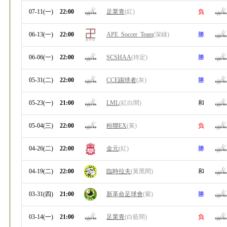
07-11(一)
22:00
足業青
(紅)
負
06-13(一)
22:00
APE_Soccer_Team
(深綠)
勝
06-06(一)
22:00
SCSHAA
(待定)
勝
05-31(二)
22:00
CCE踢球者
(灰)
勝
05-23(一)
21:00
LML
(紅白間)
和
05-04(三)
22:00
粉聯EX
(黃)
負
04-26(二)
22:00
金元
(紅)
勝
04-19(二)
22:00
臨時拉夫
(黃黑間)
和
03-31(四)
21:00
新革命足球會
(紫)
勝
03-14(一)
21:00
足業青
(白藍間)
負