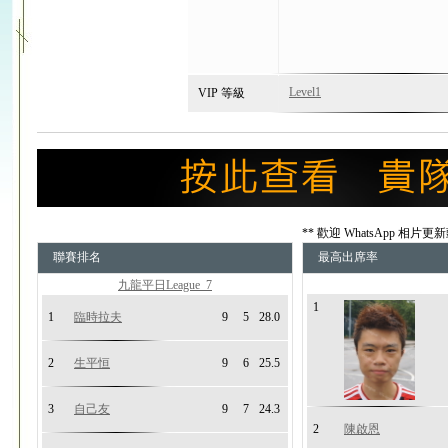
Level1
VIP 等級
** 歡迎 WhatsApp 相片
聯賽排名
最高出席率
九龍平日League_7
1
1
臨時拉夫
9
5
28.0
2
生平恒
9
6
25.5
3
自己友
9
7
24.3
2
陳啟恩