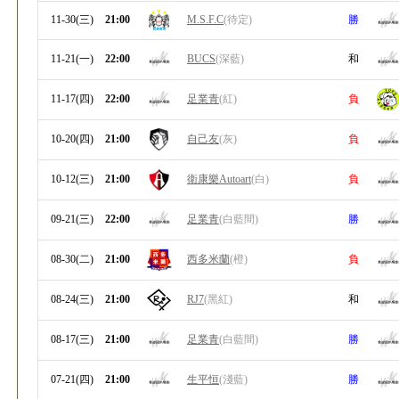
11-30(三)
21:00
M.S.F.C
(待定)
勝
11-21(一)
22:00
BUCS
(深藍)
和
11-17(四)
22:00
足業青
(紅)
負
10-20(四)
21:00
自己友
(灰)
負
10-12(三)
21:00
衛康樂Autoart
(白)
負
09-21(三)
22:00
足業青
(白藍間)
勝
08-30(二)
21:00
西多米蘭
(橙)
負
08-24(三)
21:00
RJ7
(黑紅)
和
08-17(三)
21:00
足業青
(白藍間)
勝
07-21(四)
21:00
生平恒
(淺藍)
勝