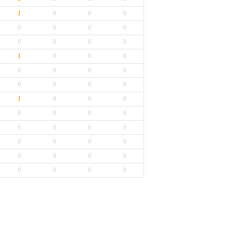
1
0
0
0
0
0
0
0
0
0
0
0
1
0
0
0
0
0
0
0
0
0
0
0
1
0
0
0
0
0
0
0
0
0
0
0
0
0
0
0
0
0
0
0
0
0
0
0