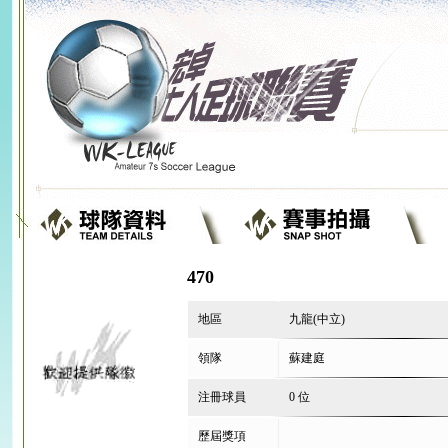
470
地區
九龍(中立)
領隊
蘇建庭
注冊球員
0 位
歷屆獎項