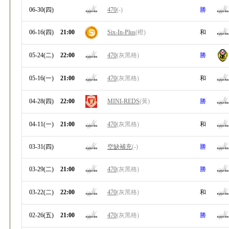
06-30(四)
470
(-)
勝
06-16(四)
21:00
Six-In-Plus
(橙)
和
05-24(二)
22:00
470
(灰黑格)
勝
05-16(一)
21:00
470
(灰黑格)
和
04-28(四)
22:00
MINI-REDS
(黃)
勝
04-11(一)
21:00
470
(灰黑格)
和
03-31(四)
空缺補充
(-)
勝
03-29(二)
21:00
470
(灰黑格)
勝
03-22(二)
22:00
470
(灰黑格)
和
02-26(五)
21:00
470
(灰黑格)
勝