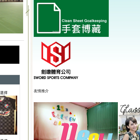
友情推介
 選擇