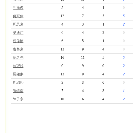
孔祥傑
5
4
1
0
何家偉
12
7
5
5
周思豪
4
3
1
2
梁迪芹
6
4
2
0
程偉楠
6
5
1
0
盧楚豪
13
9
4
0
謝名亮
16
11
5
5
羅冠雄
9
9
0
2
羅銘廉
13
9
4
2
周紹熙
3
3
0
0
張鎮南
7
4
3
1
陳子宗
10
6
4
2
23