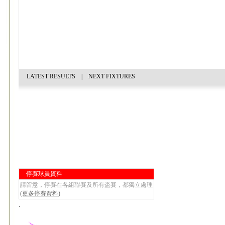
LATEST RESULTS
|
NEXT FIXTURES
停賽球員資料
請留意，停賽在各組聯賽及所有盃賽，都獨立處理
(更多停賽資料)
.