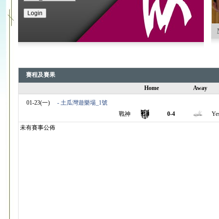
賽程及賽果
Home
Away
01-23(一)
- 土瓜灣遊樂場_1號
戰神
0-4
Ye
未有賽事公佈