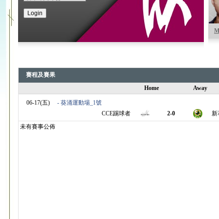
M
賽程及賽果
Home
Away
06-17(五)
- 葵涌運動場_1號
CCE踢球者
2-0
新
未有賽事公佈