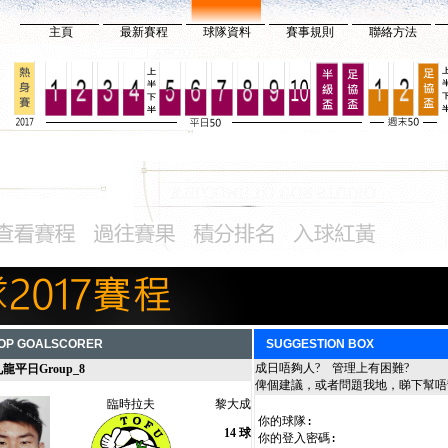
主頁
最新賽程
球隊資料
賽事規則
聯絡方法
P GOALSCORER
SUGGESTION BOX
成日唔夠人? 管理上有困難?
龍平日Group_8
俾個建議，或者問題我地，睇下幫唔
臨時拉夫
黎大成
14 球