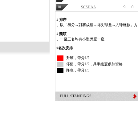
10
SCSHAA
9
0
# 排序
。以「得分→對賽成績→得失球差→入球總數」方
# 獎項
。一至三名均有小型獎盃一座
#名次安排
升班，帶分1/2
停留，帶分1/2，具半級盃參加資格
降班，帶分1/3
FULL STANDINGS