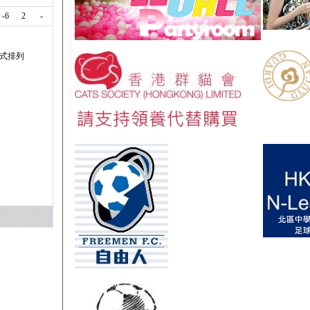
-6
2
-
式排列