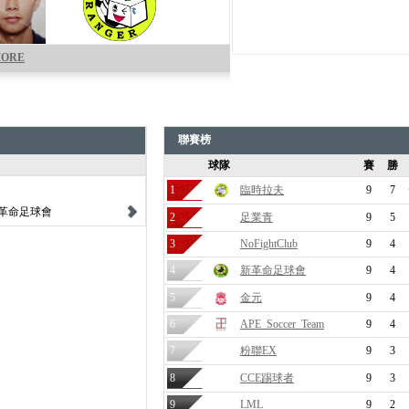
ORE
聯賽榜
球隊
賽
勝
1
臨時拉夫
9
7
革命足球會
2
足業青
9
5
3
NoFightClub
9
4
4
新革命足球會
9
4
5
金元
9
4
6
APE_Soccer_Team
9
4
7
粉聯EX
9
3
8
CCE踢球者
9
3
9
LML
9
2