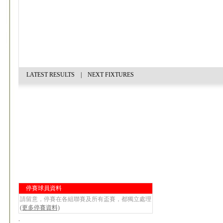
LATEST RESULTS
|
NEXT FIXTURES
停賽球員資料
請留意，停賽在各組聯賽及所有盃賽，都獨立處理
(更多停賽資料)
.